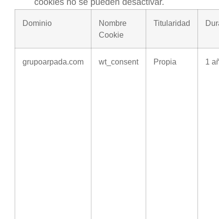
cookies no se pueden desactivar.
Dominio
Nombre
Titularidad
Dur
Cookie
grupoarpada.com
wt_consent
Propia
1 a